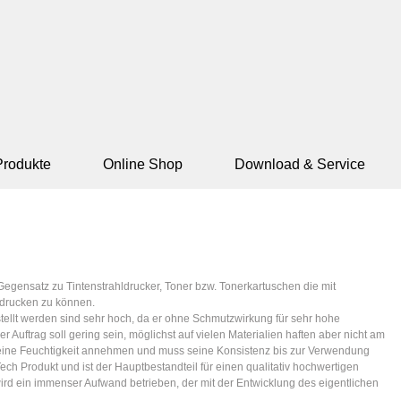
Produkte
Online Shop
Download & Service
egensatz zu Tintenstrahldrucker, Toner bzw. Tonerkartuschen die mit
edrucken zu können.
tellt werden sind sehr hoch, da er ohne Schmutzwirkung für sehr hohe
r Auftrag soll gering sein, möglichst auf vielen Materialien haften aber nicht am
f keine Feuchtigkeit annehmen und muss seine Konsistenz bis zur Verwendung
ech Produkt und ist der Hauptbestandteil für einen qualitativ hochwertigen
ird ein immenser Aufwand betrieben, der mit der Entwicklung des eigentlichen