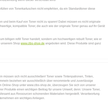
mutzwirkung wenn dieser verschüttet wird!
üllen von Tonerkartuschen nicht empfehlen, da ein Standardtoner diese
eren und beim Kauf von Toner nicht zu sparen! Dabei müssen es nicht originale
chwertige, kompatible Toner, die auch wie der originale Toner genau auf Ihr Gerät
 um billigen refill Toner handelt, sondern um hochwertigen rebuilt Toner, wie er
in unserem Shop
www.clbs-shop.de
angeboten wird. Diese Produkte sind ganz
in müssen sich nicht ausschließen! Toner sowie Tintenpatronen, Tinten,
mmeln beziehen wir ausschließlich über renommierte und zuverlässige
n Online-Shop unter www.clbs-shop.de, überzeugen Sie sich von unserer
rer Produkte einen wichtigen Beitrag für unsere Umwelt, denn: Unsere Toner,
allesamt aus Ressourcen schonenden Materialien hergestellt. Verantwortung
ernehmen ein wichtiges Anliegen.