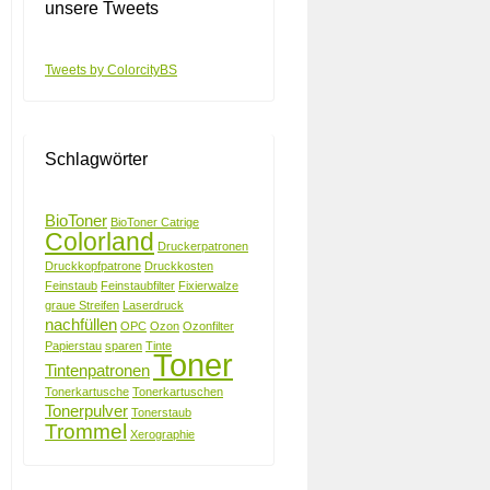
unsere Tweets
Tweets by ColorcityBS
Schlagwörter
BioToner
BioToner Catrige
Colorland
Druckerpatronen
Druckkopfpatrone
Druckkosten
Feinstaub
Feinstaubfilter
Fixierwalze
graue Streifen
Laserdruck
nachfüllen
OPC
Ozon
Ozonfilter
Papierstau
sparen
Tinte
Toner
Tintenpatronen
Tonerkartusche
Tonerkartuschen
Tonerpulver
Tonerstaub
Trommel
Xerographie