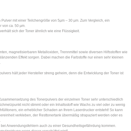
 Pulver mit einer Teilchengröße von 5µm – 30 µm. Zum Vergleich, ein
 von ca. 50 µm.
verhält sich der Toner ähnlich wie eine Flüssigkeit.
ten, magnetisierbaren Metalloxiden, Trennmittel sowie diversen Hilfsstoffen wie
glänzenden Effekt sorgen. Dabei machen die Farbstoffe nur einen sehr kleinen
.
ers hält jeder Hersteller streng geheim, denn die Entwicklung der Toner ist
ie Zusammensetzung des Tonerpulvers der einzelnen Toner sehr unterschiedlich
Schmelzpunkt nicht stimmt oder ein Inhaltsstoff wie Wachs zu viel oder zu wenig
chfülltoners, ein erheblicher Schaden an Ihrem Laserdrucker entsteht! So kann
iereinheit verkleben, der Resttonertank übermäßig strapaziert werden oder es
.
 es bei Anwendungsfehlern auch zu einer Gesundheitsgefährdung kommen.