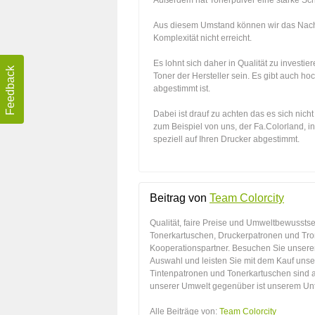
Außerdem hat Tonerpulver eine starke Sch
Aus diesem Umstand können wir das Nachf
Komplexität nicht erreicht.
Es lohnt sich daher in Qualität zu investi
Feedback
Toner der Hersteller sein. Es gibt auch ho
abgestimmt ist.
Dabei ist drauf zu achten das es sich nicht
zum Beispiel von uns, der Fa.Colorland, 
speziell auf Ihren Drucker abgestimmt.
Beitrag von
Team Colorcity
Qualität, faire Preise und Umweltbewusstse
Tonerkartuschen, Druckerpatronen und Tro
Kooperationspartner. Besuchen Sie unsere
Auswahl und leisten Sie mit dem Kauf unse
Tintenpatronen und Tonerkartuschen sind 
unserer Umwelt gegenüber ist unserem Unt
Alle Beiträge von:
Team Colorcity