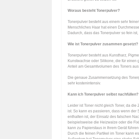
Woraus besteht Tonerpulver?
Tonerpulver besteht aus einem sehr feinen
Menschliches Haar hat einen Durchmesser
Dadurch, dass das Tonerpulver so fein ist, 
Wie ist Tonerpulver zusammen gesetzt?
Tonerpulver besteht aus Kunstharz, Pigmen
Kunstwachse oder Silikone, die für einen 
Anteil am Gesamtvolumen des Toners aus
Die genaue Zusammensetzung des Tonerpulv
sehr kostenintensiv.
Kann ich Tonerpulver selbst nachfüllen?
Leider ist Toner nicht gleich Toner, da d
ist. So kann es passieren, dass wenn der 
enthalten ist, der Einsatz des falschen Na
beispielsweise die Heizwalze oder die Fix
kann zu Papierstaus in Ihrem Gerät führen
Durch die feinen Partikel im Toner kann